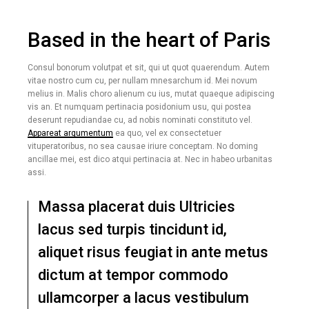
Based in the heart of Paris
Consul bonorum volutpat et sit, qui ut quot quaerendum. Autem
vitae nostro cum cu, per nullam mnesarchum id. Mei novum
melius in. Malis choro alienum cu ius, mutat quaeque adipiscing
vis an. Et numquam pertinacia posidonium usu, qui postea
deserunt repudiandae cu, ad nobis nominati constituto vel.
Appareat argumentum
ea quo, vel ex consectetuer
vituperatoribus, no sea causae iriure conceptam. No doming
ancillae mei, est dico atqui pertinacia at. Nec in habeo urbanitas
assi.
Massa placerat duis Ultricies
lacus sed turpis tincidunt id,
aliquet risus feugiat in ante metus
dictum at tempor commodo
ullamcorper a lacus vestibulum