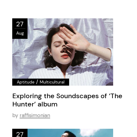
27
Aug
/
Aptitude
Multicultural
Exploring the Soundscapes of ‘The
Hunter’ album
by
raffisimonian
27