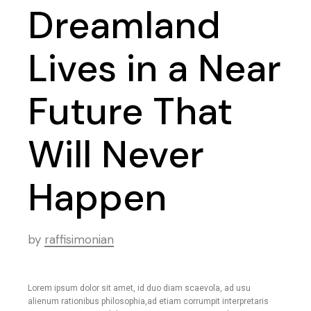
Dreamland
Lives in a Near
Future That
Will Never
Happen
by
raffisimonian
Lorem ipsum dolor sit amet, id duo diam scaevola, ad usu
alienum rationibus philosophia,ad etiam corrumpit interpretaris