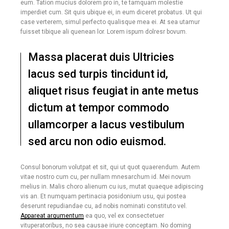
eum. Tation mucius dolorem pro in, te tamquam molestie
imperdiet cum. Sit quis ubique ei, in eum diceret probatus. Ut qui
case verterem, simul perfecto qualisque mea ei. At sea utamur
fuisset tibique ali quenean lor. Lorem ispum dolresr bovum.
Massa placerat duis Ultricies
lacus sed turpis tincidunt id,
aliquet risus feugiat in ante metus
dictum at tempor commodo
ullamcorper a lacus vestibulum
sed arcu non odio euismod.
Consul bonorum volutpat et sit, qui ut quot quaerendum. Autem
vitae nostro cum cu, per nullam mnesarchum id. Mei novum
melius in. Malis choro alienum cu ius, mutat quaeque adipiscing
vis an. Et numquam pertinacia posidonium usu, qui postea
deserunt repudiandae cu, ad nobis nominati constituto vel.
Appareat argumentum
ea quo, vel ex consectetuer
vituperatoribus, no sea causae iriure conceptam. No doming