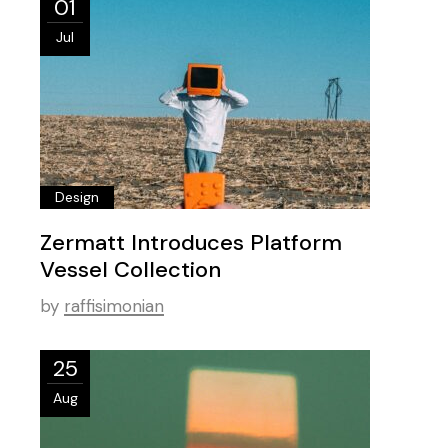
01
Jul
Design
Zermatt Introduces Platform
Vessel Collection
by
raffisimonian
25
Aug