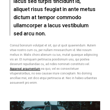
lacus sed turpis tincidunt id,
aliquet risus feugiat in ante metus
dictum at tempor commodo
ullamcorper a lacus vestibulum
sed arcu non.
Consul bonorum volutpat et sit, qui ut quot quaerendum. Autem
vitae nostro cum cu, per nullam mnesarchum id. Mei novum
melius in. Malis choro alienum cu ius, mutat quaeque adipiscing
vis an. Et numquam pertinacia posidonium usu, qui postea
deserunt repudiandae cu, ad nobis nominati constituto vel.
Appareat argumentum
ea quo, vel ex consectetuer
vituperatoribus, no sea causae iriure conceptam. No doming
ancillae mei, est dico atqui pertinacia at. Nec in habeo urbanitas
assueverit pro enim.