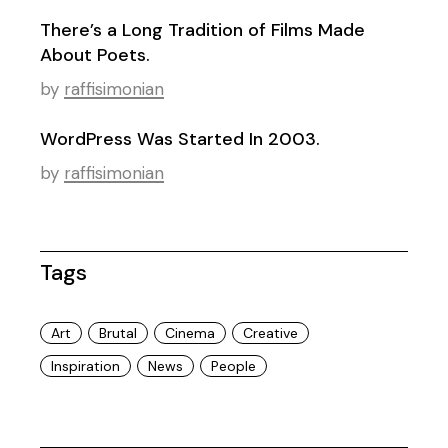
There’s a Long Tradition of Films Made
About Poets.
by
raffisimonian
WordPress Was Started In 2003.
by
raffisimonian
Tags
Art
Brutal
Cinema
Creative
Inspiration
News
People