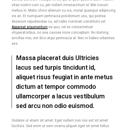
vitae nostro cum cu, per nullam mnesarchum id. Mei novum
melius in. Malis choro alienum cu ius, mutat quaeque adipiscing
vis an. Et numquam pertinacia posidonium usu, qui postea
deserunt repudiandae cu, ad nobis nominati constituto vel.
Appareat argumentum
ea quo, vel ex consectetuer
vituperatoribus, no sea causae iriure conceptam. No doming
ancillae mei, est dico atqui pertinacia at. Nec in habeo urbanitas
ass.
Massa placerat duis Ultricies
lacus sed turpis tincidunt id,
aliquet risus feugiat in ante metus
dictum at tempor commodo
ullamcorper a lacus vestibulum
sed arcu non odio euismod.
Sodales ut etiam sit amet. Eget nullam non nisi est sit amet
facilisis. Sed enim ut sem viverra aliquet eget sit amet tellus.